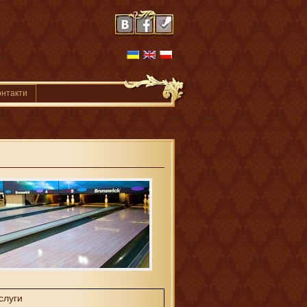
онтакти
слуги