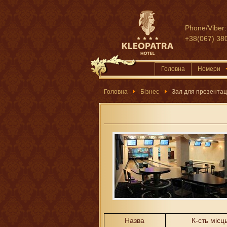
Phone/Viber:
+38(067) 38
Головна
Номери
Головна
Бізнес
Зал для презентац
Назва
К-сть місц