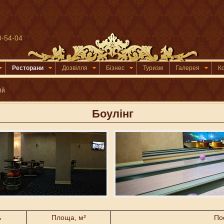
0-54-04
Ресторани
Дозвілля
Бізнес
Туризм
Галерея
К
ій
Боулінг
ь
Площа, м²
По