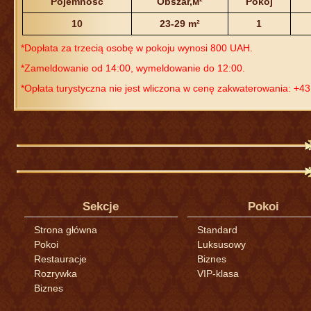
Pojemność
Obszar,м²
Pokój
10
23-29 m²
1
*Dopłata za trzecią osobę w pokoju wynosi 800 UAH.
*Zameldowanie od 14:00, wymeldowanie do 12:00.
*Opłata turystyczna nie jest wliczona w cenę zakwaterowania: +4
Sekcje
Pokoi
Strona główna
Standard
Pokoi
Luksusowy
Restauracje
Biznes
Rozrywka
VIP-klasa
Biznes