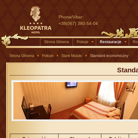
Phone/Viber:
+38(067) 380-54-04
Strona Główna
Pokoje
Restauracje
Ro
Strona Główna
Pokoje
Stare Miasto
Standard economiczny
Stand