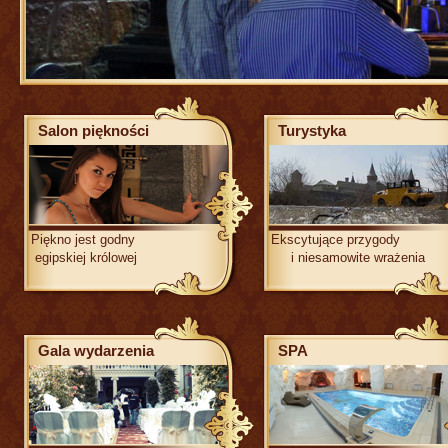
Salon piękności
Turystyka
Piękno jest godny
Ekscytujące przy
egipskiej królowej
i niesamowite wrażenia
Gala wydarzenia
SPA