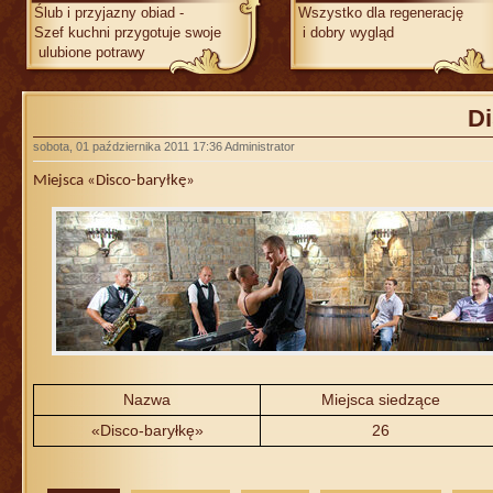
Ślub i przyjazny obiad -
Wszystko dla regene
Szef kuchni przygotuje swoje
i dobry wygląd
ulubione potrawy
Di
sobota, 01 października 2011 17:36
Administrator
Miejsca «Disco-baryłkę»
Nazwa
Miejsca siedzące
«Disco-baryłkę»
26