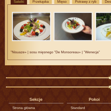
Sałatki
Przekąska
Mięso
Potrawy z ryb
Des
"Nisuaze» | sosu mięsnego "De Monsoreau» | "Wenecja"
Sekcje
Pokoi
Strona główna
Standard