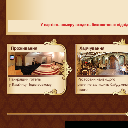
У вартість номеру входить безкоштовне відвід
Проживання
Харчування
Найкращий готель
Ресторани найвищого
у Кам'янці-Подільському
рівня не залишить байдужим
нікого