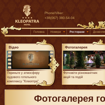
Phone/Viber:
+38(067) 380-54-04
Головна
Номери
Ресторани
Дозвілля
Відео
Фотогалерея
Пориньте у атмосферу
Фотозвіти різноманітних
чудового готельного
акцій та подій
комплексу "Клеоптра"
Фотогалерея г