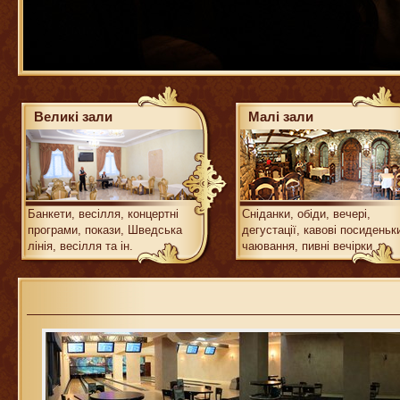
Великі зали
Малі зали
Банкети, весілля, концертні
Сніданки, обіди, вечері,
програми, покази, Шведська
дегустації, кавові посиденьк
лінія, весілля та ін.
чаювання, пивні вечірки