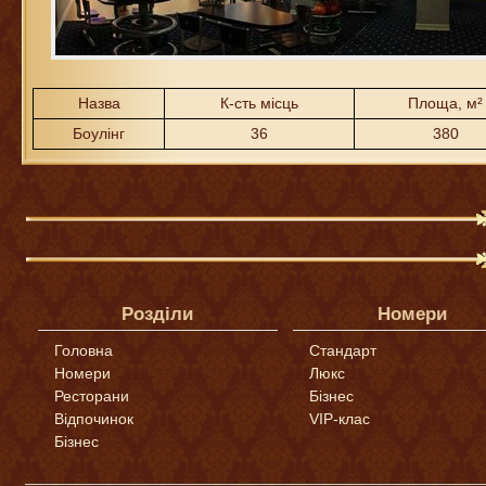
Назва
К-сть місць
Площа, м²
Боулінг
36
380
Розділи
Номери
Головна
Стандарт
Номери
Люкс
Ресторани
Бізнес
Відпочинок
VIP-клас
Бізнес