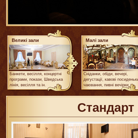
Великі зали
Малі зали
Банкети, весілля, концертні
Сніданки, обіди, вечері,
програми, покази, Шведська
дегустації, кавові посиденьк
лінія, весілля та ін.
чаювання, пивні вечірки
Стандарт