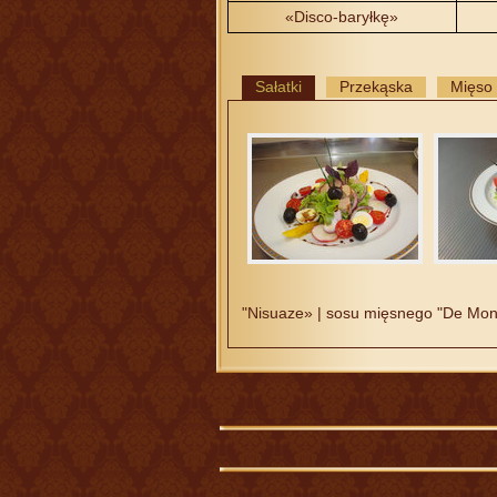
«Disco-baryłkę»
Sałatki
Przekąska
Mięso
"Nisuaze» | sosu mięsnego "De Mon