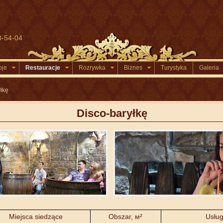
0-54-04
oje
Restauracje
Rozrywka
Biznes
Turystyka
Galeria
łkę
Disco-baryłkę
Miejsca siedzące
Obszar, м²
Usług