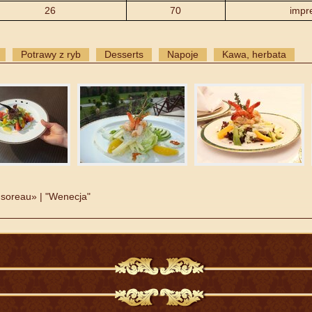
26
70
impre
Potrawy z ryb
Desserts
Napoje
Kawa, herbata
soreau» | "Wenecja"