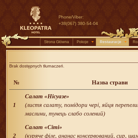
Phone/Viber:
+38(067) 380-54-04
Strona Główna
Pokoje
Restauracje
Ro
Brak dostępnych tłumaczeń.
№
Назва страви
Салат «Нісуазе»
1
(листя салату, помідори чері, яйця перепелин
маслини, тунець слабо солений)
Салат «Сіті»
2
(куряче філе, ананас консервований, сир, ша