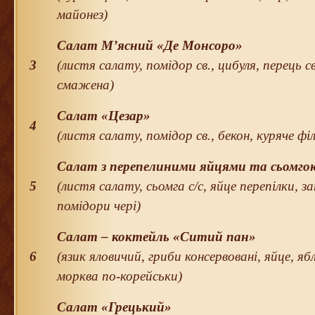
майонез)
Салат М’ясний «Де Монсоро»
3
(листя салату, помідор св., цибуля, перець с
смажена)
Салат «Цезар»
4
(листя салату, помідор св., бекон, куряче філ
Салат з перепелиними яйцями та сьомго
5
(листя салату, сьомга с/с, яйце перепілки, 
помідори чері)
Салат – коктейль «Ситий пан»
6
(язик яловичий, гриби консервовані, яйце, яб
морква по-корейськи)
Салат «Грецький»