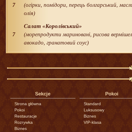
7
(огірки, помідори, перець болгарський, масл
олія)
Салат «Королівський»
7
(морепродукти мариновані, рисова вермішель
авокадо, гранатовий соус)
Sekcje
Pokoi
Strona główna
Standard
Pokoi
Luksusowy
Restauracje
Biznes
Rozrywka
VIP-klasa
Biznes