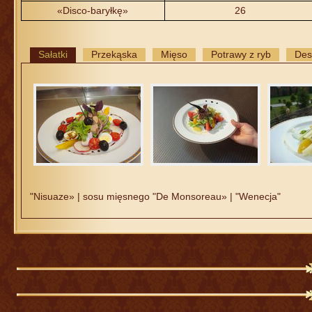
«Disco-baryłkę»
26
Sałatki
Przekąska
Mięso
Potrawy z ryb
Des
"Nisuaze» | sosu mięsnego "De Monsoreau» | "Wenecja"