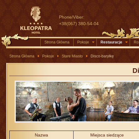
Phone/Viber:
+38(067) 380-54-04
Strona Główna
Pokoje
Restauracje
Ro
Strona Główna
Pokoje
Stare Miasto
Disco-baryłkę
D
Nazwa
Miejsca siedzące