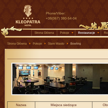
Phone/Viber:
+38(067) 380-54-04
Strona Główna
Pokoje
Restauracje
Ro
Strona Główna
Pokoje
Stare Miasto
Bowling
Nazwa
Miejsca siedzące
Obs