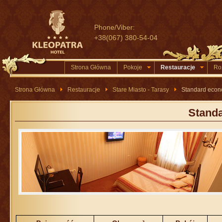
Phone/Viber:
+38(067) 380-54-04
Strona Główna
Pokoje
Restauracje
Ro
Strona Główna
Restauracje
Stare Miasto - Tarasy
Standard econ
Stand