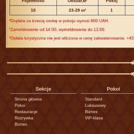
Pojemność
Obszar,м²
Pokój
10
23-29 m²
1
*Dopłata za trzecią osobę w pokoju wynosi 800 UAH.
*Zameldowanie od 14:00, wymeldowanie do 12:00.
*Opłata turystyczna nie jest wliczona w cenę zakwaterowania: +4
Sekcje
Pokoi
Strona główna
Standard
Pokoi
Luksusowy
Restauracje
Biznes
Rozrywka
VIP-klasa
Biznes